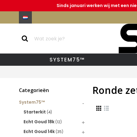
Sinds januari werken wij met een ni
SYSTEM75™
Ronde ze
Categorieën
System75™
-
Starterkit
(4)
Echt Goud 18k
+
(12)
Echt Goud 14k
+
(35)