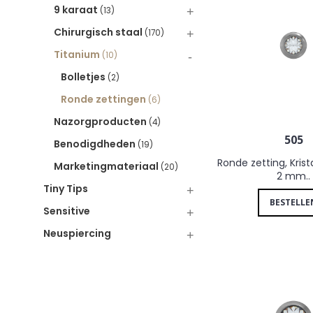
9 karaat
+
(13)
Chirurgisch staal
+
(170)
Titanium
-
(10)
Bolletjes
(2)
Ronde zettingen
(6)
Nazorgproducten
(4)
505
Benodigdheden
(19)
Ronde zetting, Krist
Marketingmateriaal
(20)
2 mm..
Tiny Tips
+
BESTELLE
Sensitive
+
Neuspiercing
+