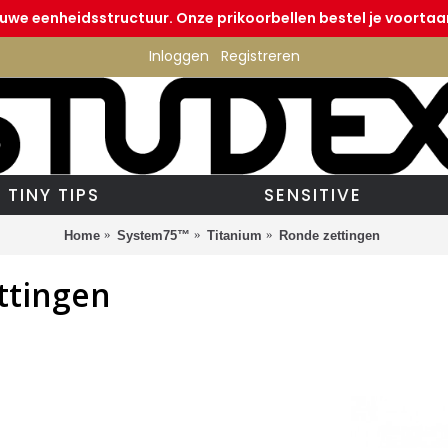
euwe eenheidsstructuur. Onze prikoorbellen bestel je voortaan
Inloggen
Registreren
TINY TIPS
SENSITIVE
Home
System75™
Titanium
Ronde zettingen
ttingen