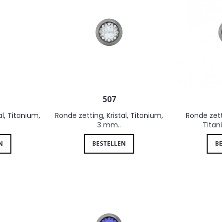
507
al, Titanium,
Ronde zetting, Kristal, Titanium,
Ronde zett
3 mm..
Titan
N
BESTELLEN
B