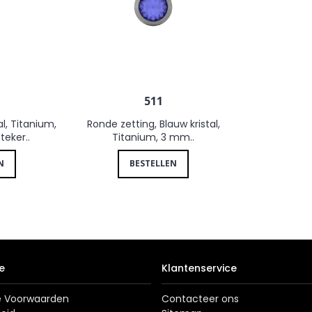
511
al, Titanium,
Ronde zetting, Blauw kristal,
teker..
Titanium, 3 mm..
N
BESTELLEN
e
Klantenservice
 Voorwaarden
Contacteer ons