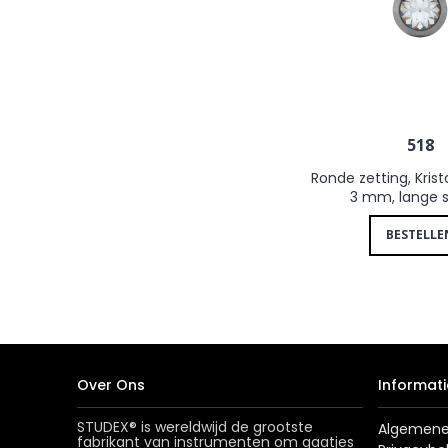
518
Ronde zetting, Krist
3 mm, lange s
BESTELLE
Over Ons
Informati
STUDEX® is wereldwijd de grootste
Algemene
fabrikant van instrumenten om gaatjes