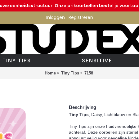
euwe eenheidsstructuur. Onze prikoorbellen bestel je voortaan
Inloggen
Registreren
TINY TIPS
SENSITIVE
Home
Tiny Tips
7158
Beschrijving
Tiny Tips
, Daisy, Lichtblauw en Bl
Tiny Tips zijn onze huidvriendelijke
achteraf. Deze oorbellen zijn sterie
absoluut veilig voor gevoelige kinde