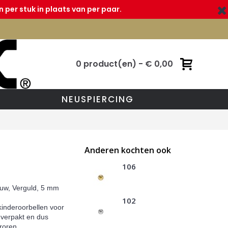
 per stuk in plaats van per paar.
0 product(en) - € 0,00
NEUSPIERCING
Anderen kochten ook
106
auw, Verguld, 5 mm
102
 kinderoorbellen voor
l verpakt en dus
roren.