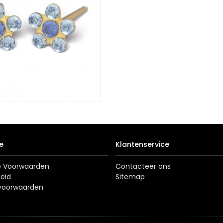
e
Klantenservice
 Voorwaarden
Contacteer ons
leid
Sitemap
svoorwaarden