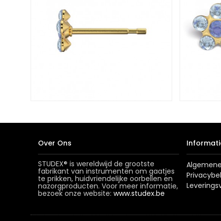
Over Ons
Informati
STUDEX® is wereldwijd de grootste
Algemene
fabrikant van instrumenten om gaatjes
Privacybe
te prikken, huidvriendelijke oorbellen en
Levering
nazorgproducten. Voor meer informatie,
bezoek onze website:
www.studex.be