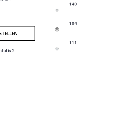
140
104
STELLEN
111
al is 2