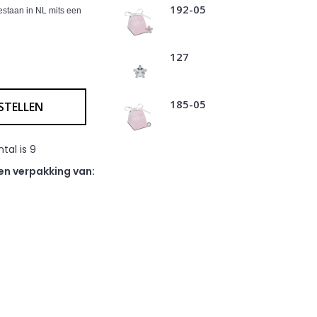
192-05
gestaan in NL mits een
127
185-05
STELLEN
tal is 9
een verpakking van: