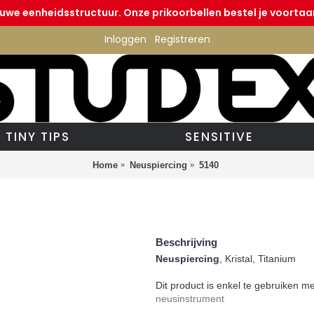
euwe eenheidsstructuur. Onze prikoorbellen bestel je voortaan
Inloggen
Registreren
TINY TIPS
SENSITIVE
Home
Neuspiercing
5140
Beschrijving
Neuspiercing
, Kristal, Titanium
Dit product is enkel te gebruiken m
neusinstrument