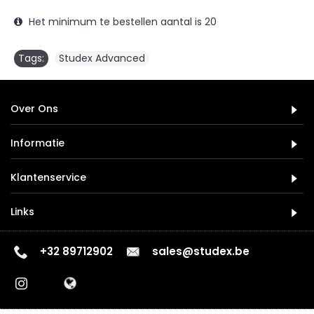
Het minimum te bestellen aantal is 20
Tags:
Studex Advanced
Over Ons
Informatie
Klantenservice
Links
+32 89712902
sales@studex.be