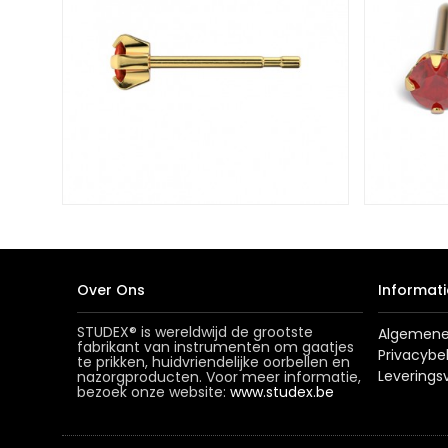
Over Ons
Informati
STUDEX® is wereldwijd de grootste
Algemene
fabrikant van instrumenten om gaatjes
Privacybe
te prikken, huidvriendelijke oorbellen en
Levering
nazorgproducten. Voor meer informatie,
bezoek onze website:
www.studex.be