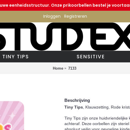
euwe eenheidsstructuur. Onze prikoorbellen bestel je voortaan
Inloggen
Registreren
TINY TIPS
SENSITIVE
Home
7133
Beschrijving
Tiny Tips
, Klauwzetting, Rode kris
Tiny Tips zijn onze huidvriendelijke
achteraf. Deze oorbellen zijn sterie
absoluut veilig voor gevoelige kinde