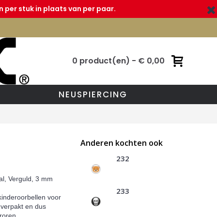
 per stuk in plaats van per paar.
0 product(en) - € 0,00
NEUSPIERCING
Anderen kochten ook
232
tal, Verguld, 3 mm
233
 kinderoorbellen voor
l verpakt en dus
roren.