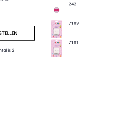
242
7109
STELLEN
7101
al is 2