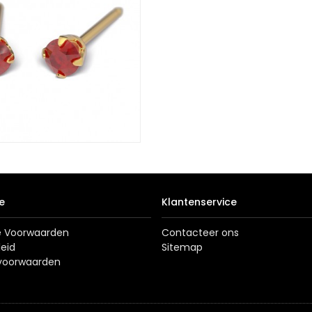
e
Klantenservice
 Voorwaarden
Contacteer ons
leid
Sitemap
svoorwaarden