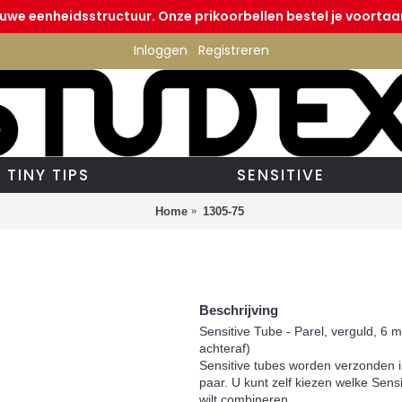
euwe eenheidsstructuur. Onze prikoorbellen bestel je voortaan
Inloggen
Registreren
TINY TIPS
SENSITIVE
Home
1305-75
Beschrijving
Sensitive Tube - Parel, verguld, 6 
achteraf)
Sensitive tubes worden verzonden 
paar. U kunt zelf kiezen welke Sens
wilt combineren.